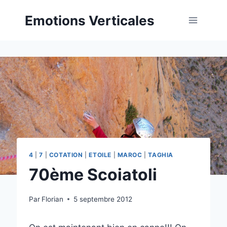
Aller
Emotions Verticales
au
contenu
4
|
7
|
COTATION
|
ETOILE
|
MAROC
|
TAGHIA
70ème Scoiatoli
Par
Florian
5 septembre 2012