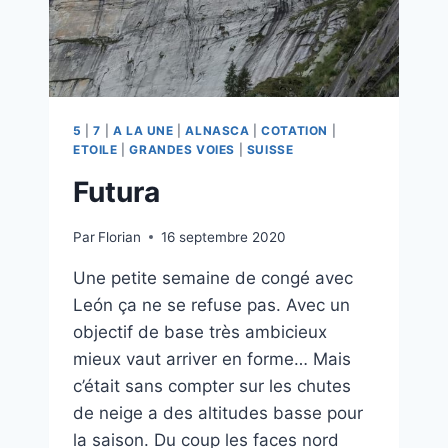
5
|
7
|
A LA UNE
|
ALNASCA
|
COTATION
|
ETOILE
|
GRANDES VOIES
|
SUISSE
Futura
Par
Florian
16 septembre 2020
Une petite semaine de congé avec
León ça ne se refuse pas. Avec un
objectif de base très ambicieux
mieux vaut arriver en forme… Mais
c’était sans compter sur les chutes
de neige a des altitudes basse pour
la saison. Du coup les faces nord