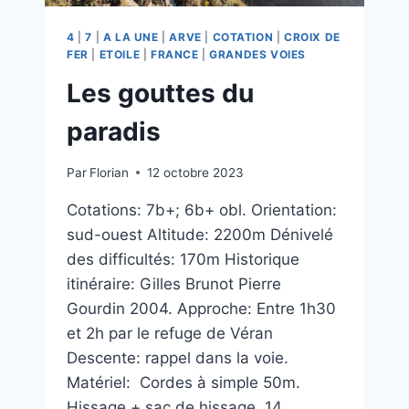
4
|
7
|
A LA UNE
|
ARVE
|
COTATION
|
CROIX DE
FER
|
ETOILE
|
FRANCE
|
GRANDES VOIES
Les gouttes du
paradis
Par
Florian
12 octobre 2023
Cotations: 7b+; 6b+ obl. Orientation:
sud-ouest Altitude: 2200m Dénivelé
des difficultés: 170m Historique
itinéraire: Gilles Brunot Pierre
Gourdin 2004. Approche: Entre 1h30
et 2h par le refuge de Véran
Descente: rappel dans la voie.
Matériel: Cordes à simple 50m.
Hissage + sac de hissage. 14