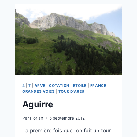
4
|
7
|
ARVE
|
COTATION
|
ETOILE
|
FRANCE
|
GRANDES VOIES
|
TOUR D'AREU
Aguirre
Par
Florian
5 septembre 2012
La première fois que l’on fait un tour