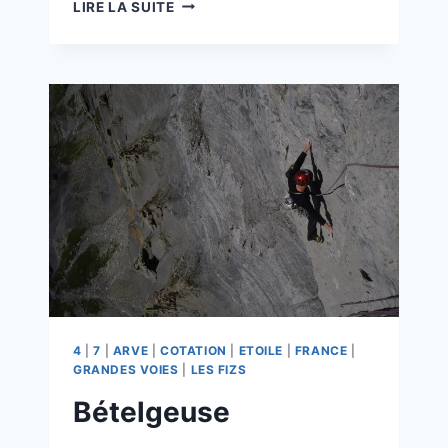
PLUG
LIRE LA SUITE
AND
PLAY
4
|
7
|
ARVE
|
COTATION
|
ETOILE
|
FRANCE
|
GRANDES VOIES
|
LES FIZS
Bételgeuse