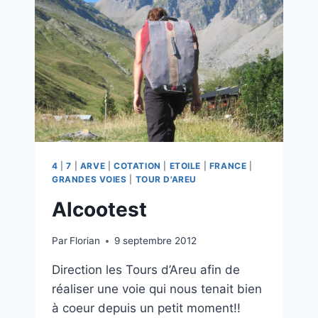
4
|
7
|
ARVE
|
COTATION
|
ETOILE
|
FRANCE
|
GRANDES VOIES
|
TOUR D'AREU
Alcootest
Par
Florian
9 septembre 2012
Direction les Tours d’Areu afin de
réaliser une voie qui nous tenait bien
à coeur depuis un petit moment!!