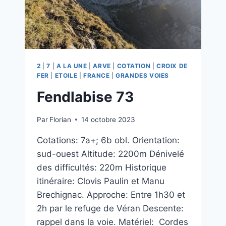
2
|
7
|
A LA UNE
|
ARVE
|
COTATION
|
CROIX DE
FER
|
ETOILE
|
FRANCE
|
GRANDES VOIES
Fendlabise 73
Par
Florian
14 octobre 2023
Cotations: 7a+; 6b obl. Orientation:
sud-ouest Altitude: 2200m Dénivelé
des difficultés: 220m Historique
itinéraire: Clovis Paulin et Manu
Brechignac. Approche: Entre 1h30 et
2h par le refuge de Véran Descente:
rappel dans la voie. Matériel: Cordes