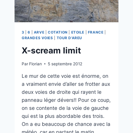
3
|
6
|
ARVE
|
COTATION
|
ETOILE
|
FRANCE
|
GRANDES VOIES
|
TOUR D'AREU
X-scream limit
Par
Florian
5 septembre 2012
Le mur de cette voie est énorme, on
a vraiment envie d’aller se frotter aux
deux voies de droite qui rayent le
panneau léger dévers!! Pour ce coup,
on se contente de la voie de gauche
qui est la plus abordable des trois.
On a eu beaucoup de chance avec la
météo, car en partant le matin,…