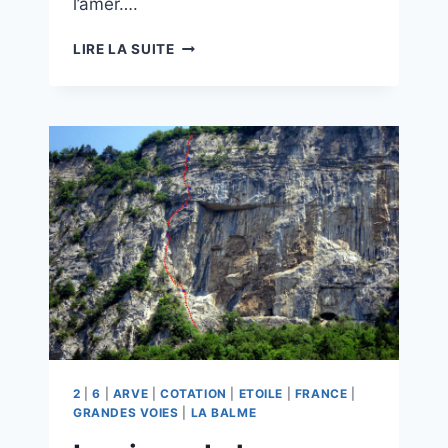
l’amer….
LES
LIRE LA SUITE
DENTS
DE
L’AMER
2
|
6
|
ARVE
|
COTATION
|
ETOILE
|
FRANCE
|
GRANDES VOIES
|
LA BALME