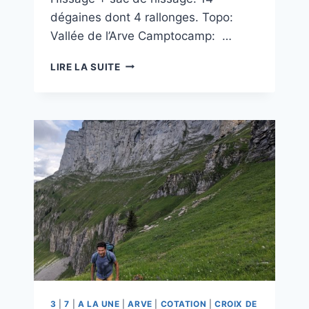
dégaines dont 4 rallonges. Topo:
Vallée de l’Arve Camptocamp: …
LES
LIRE LA SUITE
GOUTTES
DU
PARADIS
3
|
7
|
A LA UNE
|
ARVE
|
COTATION
|
CROIX DE