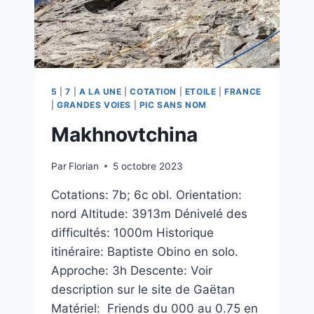
5
|
7
|
A LA UNE
|
COTATION
|
ETOILE
|
FRANCE
|
GRANDES VOIES
|
PIC SANS NOM
Makhnovtchina
Par
Florian
5 octobre 2023
Cotations: 7b; 6c obl. Orientation:
nord Altitude: 3913m Dénivelé des
difficultés: 1000m Historique
itinéraire: Baptiste Obino en solo.
Approche: 3h Descente: Voir
description sur le site de Gaëtan
Matériel: Friends du 000 au 0.75 en