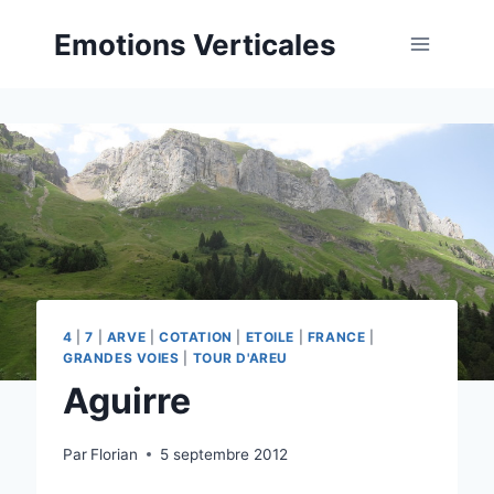
Aller
Emotions Verticales
au
contenu
4
|
7
|
ARVE
|
COTATION
|
ETOILE
|
FRANCE
|
GRANDES VOIES
|
TOUR D'AREU
Aguirre
Par
Florian
5 septembre 2012