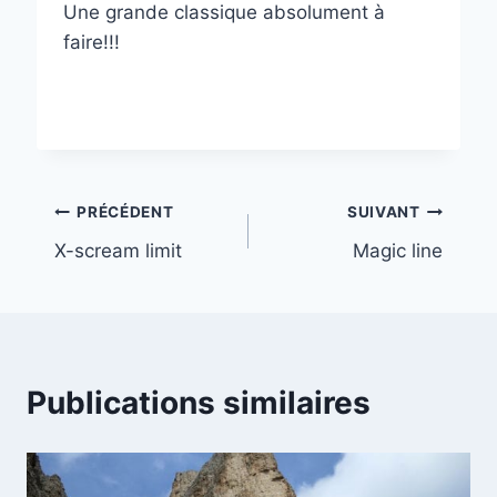
Une grande classique absolument à
faire!!!
Navigation
PRÉCÉDENT
SUIVANT
X-scream limit
Magic line
de
l’article
Publications similaires