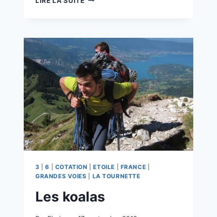
LIRE LA SUITE
3
|
6
|
COTATION
|
ETOILE
|
FRANCE
|
GRANDES VOIES
|
LA TOURNETTE
Les koalas