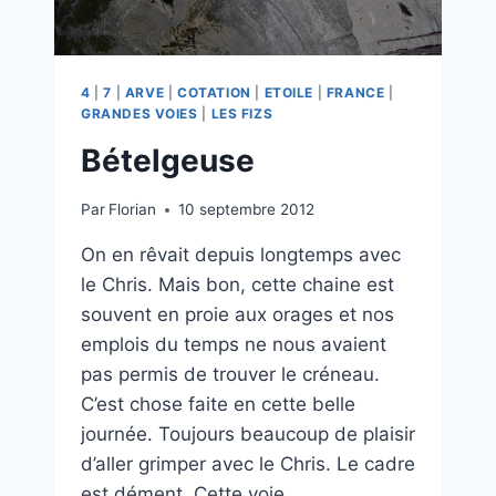
4
|
7
|
ARVE
|
COTATION
|
ETOILE
|
FRANCE
|
GRANDES VOIES
|
LES FIZS
Bételgeuse
Par
Florian
10 septembre 2012
On en rêvait depuis longtemps avec
le Chris. Mais bon, cette chaine est
souvent en proie aux orages et nos
emplois du temps ne nous avaient
pas permis de trouver le créneau.
C’est chose faite en cette belle
journée. Toujours beaucoup de plaisir
d’aller grimper avec le Chris. Le cadre
est dément. Cette voie