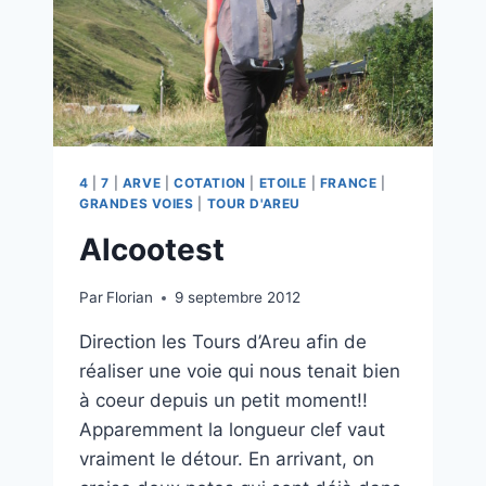
4
|
7
|
ARVE
|
COTATION
|
ETOILE
|
FRANCE
|
GRANDES VOIES
|
TOUR D'AREU
Alcootest
Par
Florian
9 septembre 2012
Direction les Tours d’Areu afin de
réaliser une voie qui nous tenait bien
à coeur depuis un petit moment!!
Apparemment la longueur clef vaut
vraiment le détour. En arrivant, on