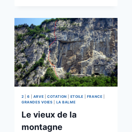
DENTS
DE
L’AMER
2
|
6
|
ARVE
|
COTATION
|
ETOILE
|
FRANCE
|
GRANDES VOIES
|
LA BALME
Le vieux de la
montagne