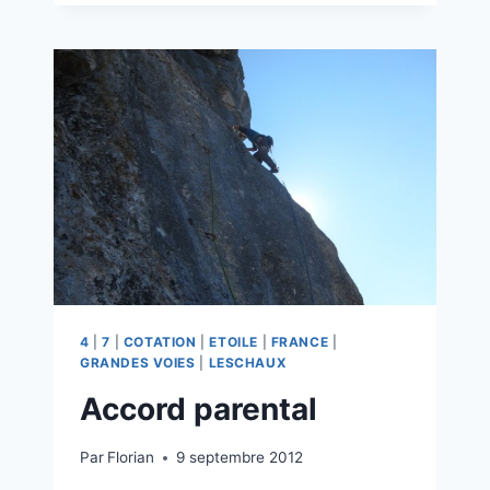
SWORD
FISH
TROMBONES
4
|
7
|
COTATION
|
ETOILE
|
FRANCE
|
GRANDES VOIES
|
LESCHAUX
Accord parental
Par
Florian
9 septembre 2012