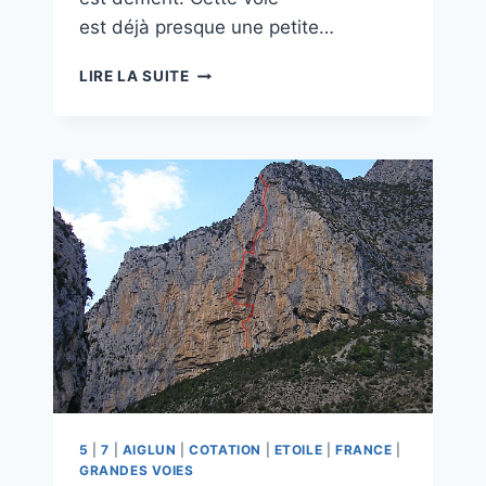
est déjà presque une petite…
BÉTELGEUSE
LIRE LA SUITE
5
|
7
|
AIGLUN
|
COTATION
|
ETOILE
|
FRANCE
|
GRANDES VOIES