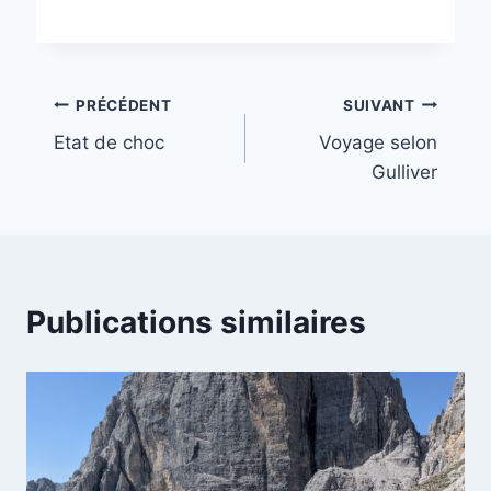
Navigation
PRÉCÉDENT
SUIVANT
Etat de choc
Voyage selon
de
Gulliver
l’article
Publications similaires