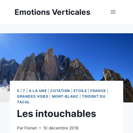
Aller
Emotions Verticales
au
contenu
5
|
7
|
A LA UNE
|
COTATION
|
ETOILE
|
FRANCE
|
GRANDES VOIES
|
MONT-BLANC
|
TRIDENT DU
TACUL
Les intouchables
Par
Florian
10 décembre 2016