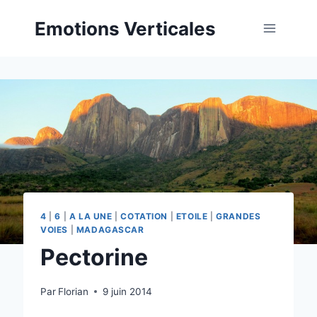
Aller
Emotions Verticales
au
contenu
4
|
6
|
A LA UNE
|
COTATION
|
ETOILE
|
GRANDES
VOIES
|
MADAGASCAR
Pectorine
Par
Florian
9 juin 2014