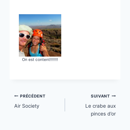
On est content!!!!!!!
Navigation
PRÉCÉDENT
SUIVANT
Air Society
Le crabe aux
de
pinces d’or
l’article