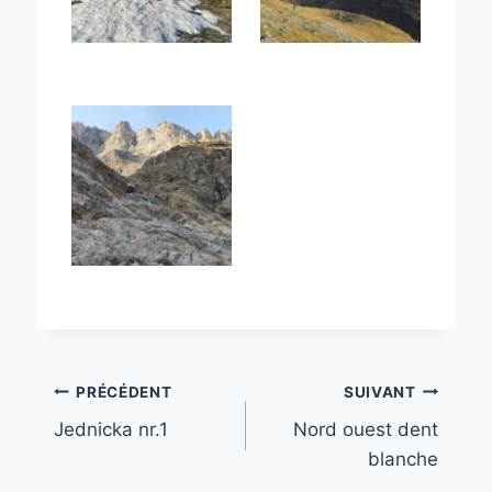
Navigation
PRÉCÉDENT
SUIVANT
Jednicka nr.1
Nord ouest dent
de
blanche
l’article