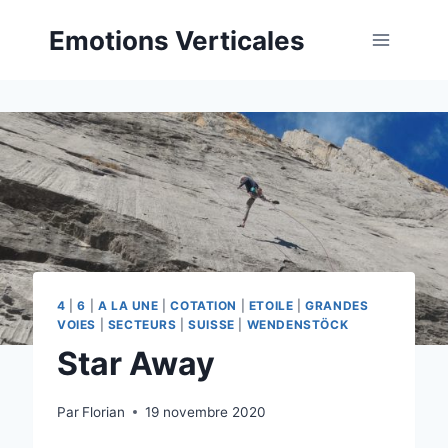
Aller
Emotions Verticales
au
contenu
4
|
6
|
A LA UNE
|
COTATION
|
ETOILE
|
GRANDES
VOIES
|
SECTEURS
|
SUISSE
|
WENDENSTÖCK
Star Away
Par
Florian
19 novembre 2020