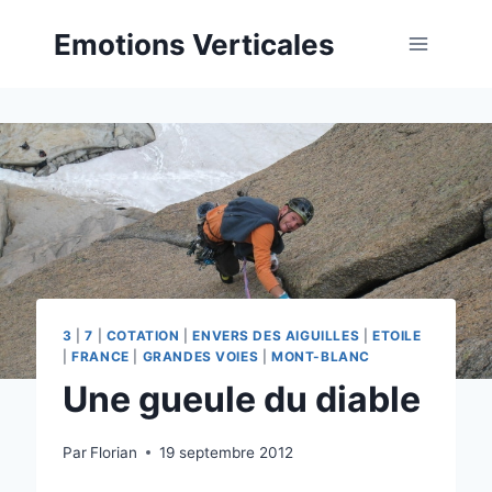
Aller
Emotions Verticales
au
contenu
3
|
7
|
COTATION
|
ENVERS DES AIGUILLES
|
ETOILE
|
FRANCE
|
GRANDES VOIES
|
MONT-BLANC
Une gueule du diable
Par
Florian
19 septembre 2012