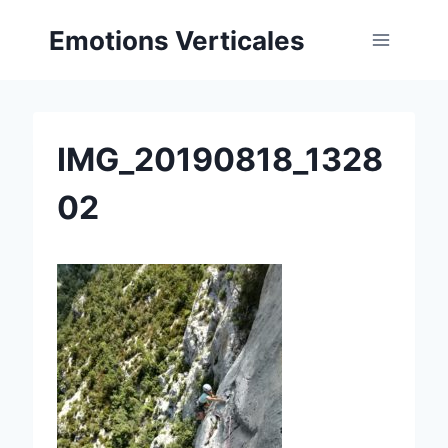
Aller
Emotions Verticales
au
contenu
IMG_20190818_1328
02