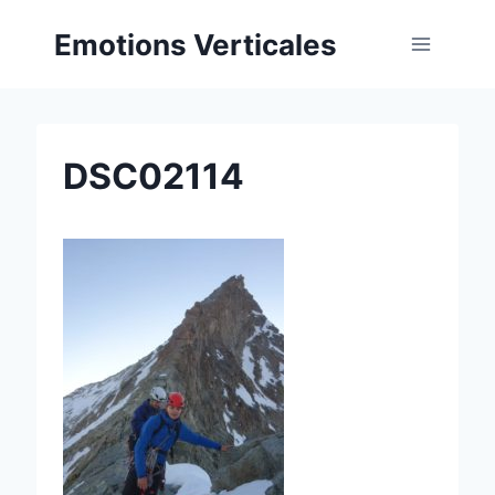
Aller
Emotions Verticales
au
contenu
DSC02114