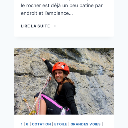
le rocher est déjà un peu patine par
endroit et l’ambiance…
BELLE
LIRE LA SUITE
ET
BERBÈRE
1
|
6
|
COTATION
|
ETOILE
|
GRANDES VOIES
|