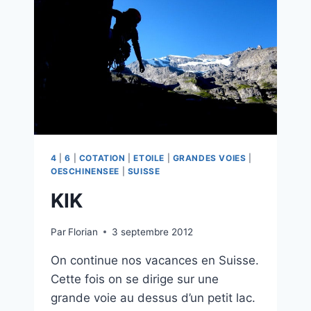
4
|
6
|
COTATION
|
ETOILE
|
GRANDES VOIES
|
OESCHINENSEE
|
SUISSE
KIK
Par
Florian
3 septembre 2012
On continue nos vacances en Suisse.
Cette fois on se dirige sur une
grande voie au dessus d’un petit lac.