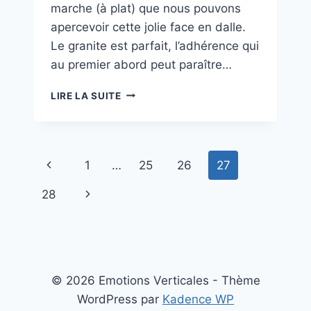
marche (à plat) que nous pouvons
apercevoir cette jolie face en dalle.
Le granite est parfait, l’adhérence qui
au premier abord peut paraître…
MOTÖRHEAD
LIRE LA SUITE
Navigation
Page
1
…
25
26
27
de
précédente
Page
28
page
suivante
© 2026 Emotions Verticales - Thème
WordPress par
Kadence WP