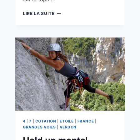
LE
LIRE LA SUITE
GRIS
QUI
TUE
4
|
7
|
COTATION
|
ETOILE
|
FRANCE
|
GRANDES VOIES
|
VERDON