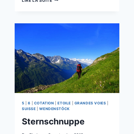
LIRE LA SUITE
5
|
6
|
COTATION
|
ETOILE
|
GRANDES VOIES
|
SUISSE
|
WENDENSTÖCK
Sternschnuppe