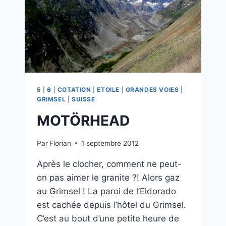
5
|
6
|
COTATION
|
ETOILE
|
GRANDES VOIES
|
GRIMSEL
|
SUISSE
MOTÖRHEAD
Par
Florian
1 septembre 2012
Après le clocher, comment ne peut-
on pas aimer le granite ?! Alors gaz
au Grimsel ! La paroi de l’Eldorado
est cachée depuis l’hôtel du Grimsel.
C’est au bout d’une petite heure de