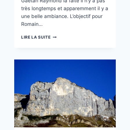
Gaétan Raymond la faite il n’y a pas
très longtemps et apparemment il y a
une belle ambiance. L’objectif pour
Romain…
DEUX
LIRE LA SUITE
AGES
ET
TROIS
CHEVAUX