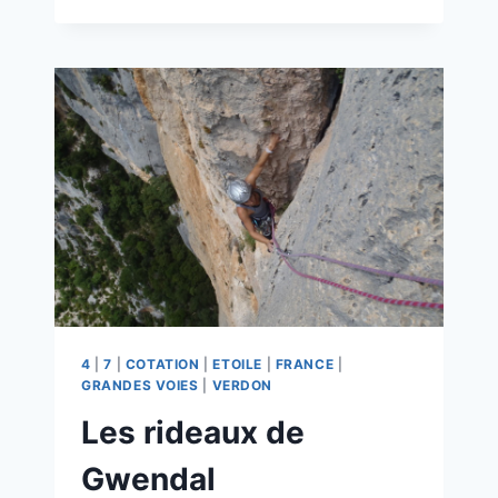
DE
CLOWN
4
|
7
|
COTATION
|
ETOILE
|
FRANCE
|
GRANDES VOIES
|
VERDON
Les rideaux de
Gwendal