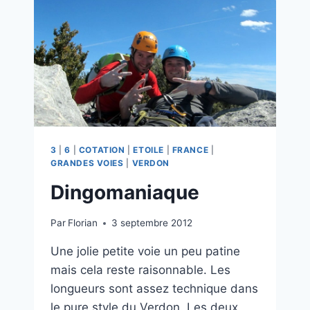
3
|
6
|
COTATION
|
ETOILE
|
FRANCE
|
GRANDES VOIES
|
VERDON
Dingomaniaque
Par
Florian
3 septembre 2012
Une jolie petite voie un peu patine
mais cela reste raisonnable. Les
longueurs sont assez technique dans
le pure style du Verdon. Les deux