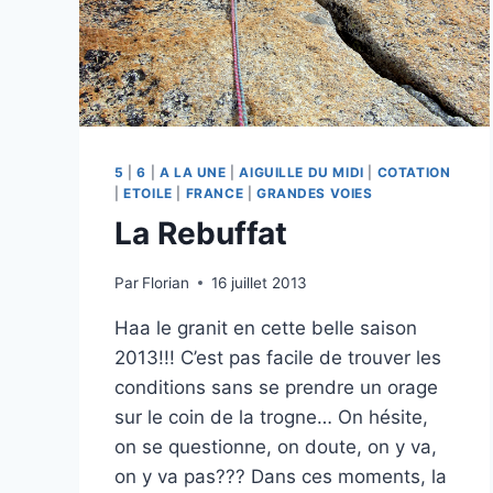
5
|
6
|
A LA UNE
|
AIGUILLE DU MIDI
|
COTATION
|
ETOILE
|
FRANCE
|
GRANDES VOIES
La Rebuffat
Par
Florian
16 juillet 2013
Haa le granit en cette belle saison
2013!!! C’est pas facile de trouver les
conditions sans se prendre un orage
sur le coin de la trogne… On hésite,
on se questionne, on doute, on y va,
on y va pas??? Dans ces moments, la