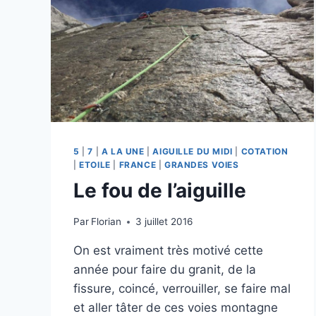
5
|
7
|
A LA UNE
|
AIGUILLE DU MIDI
|
COTATION
|
ETOILE
|
FRANCE
|
GRANDES VOIES
Le fou de l’aiguille
Par
Florian
3 juillet 2016
On est vraiment très motivé cette
année pour faire du granit, de la
fissure, coincé, verrouiller, se faire mal
et aller tâter de ces voies montagne