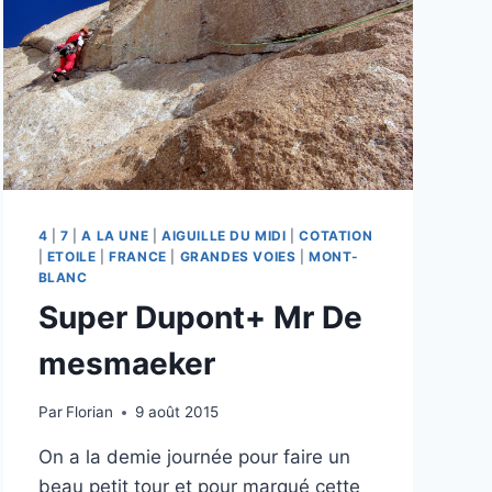
4
|
7
|
A LA UNE
|
AIGUILLE DU MIDI
|
COTATION
|
ETOILE
|
FRANCE
|
GRANDES VOIES
|
MONT-
BLANC
Super Dupont+ Mr De
mesmaeker
Par
Florian
9 août 2015
On a la demie journée pour faire un
beau petit tour et pour marqué cette