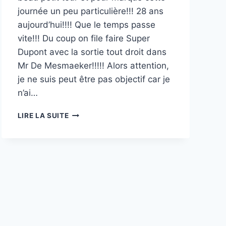
journée un peu particulière!!! 28 ans
aujourd’hui!!!! Que le temps passe
vite!!! Du coup on file faire Super
Dupont avec la sortie tout droit dans
Mr De Mesmaeker!!!!! Alors attention,
je ne suis peut être pas objectif car je
n’ai…
SUPER
LIRE LA SUITE
DUPONT+
MR
DE
MESMAEKER