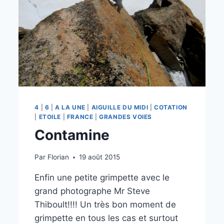
4
|
6
|
A LA UNE
|
AIGUILLE DU MIDI
|
COTATION
|
ETOILE
|
FRANCE
|
GRANDES VOIES
Contamine
Par
Florian
19 août 2015
Enfin une petite grimpette avec le
grand photographe Mr Steve
Thiboult!!!! Un très bon moment de
grimpette en tous les cas et surtout