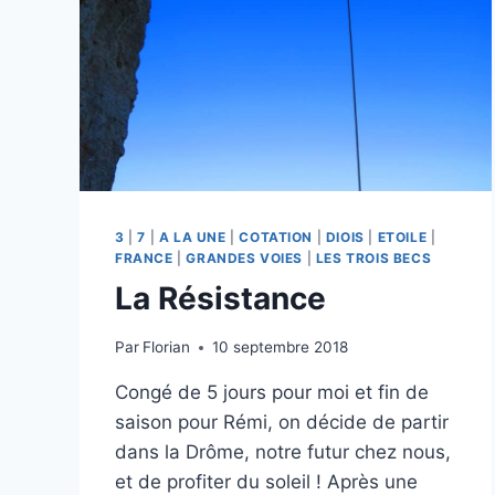
3
|
7
|
A LA UNE
|
COTATION
|
DIOIS
|
ETOILE
|
FRANCE
|
GRANDES VOIES
|
LES TROIS BECS
La Résistance
Par
Florian
10 septembre 2018
Congé de 5 jours pour moi et fin de
saison pour Rémi, on décide de partir
dans la Drôme, notre futur chez nous,
et de profiter du soleil ! Après une