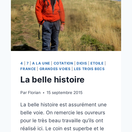
4
|
7
|
A LA UNE
|
COTATION
|
DIOIS
|
ETOILE
|
FRANCE
|
GRANDES VOIES
|
LES TROIS BECS
La belle histoire
Par
Florian
15 septembre 2015
La belle histoire est assurément une
belle voie. On remercie les ouvreurs
pour le très beau travaille qu’ils ont
réalisé ici. Le coin est superbe et le