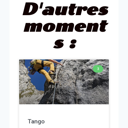
D'autres
moment
s :
3
Tango